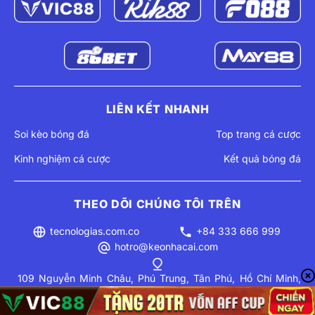
LIÊN KẾT NHANH
Soi kèo bóng đá
Top trang cá cược
Kinh nghiệm cá cược
Kết quả bóng đá
THEO DÕI CHÚNG TÔI TRÊN
tecnologias.com.co
+84 333 666 999
hotro@keonhacai.com
109 Nguyễn Minh Châu, Phú Trung, Tân Phú, Hồ Chí Minh,
Việt Nam