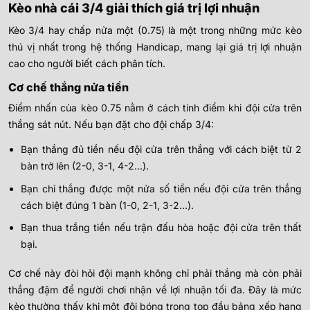
Kèo nhà cái 3/4 giải thích giá trị lợi nhuận
Kèo 3/4 hay chấp nửa một (0.75) là một trong những mức kèo
thú vị nhất trong hệ thống Handicap, mang lại giá trị lợi nhuận
cao cho người biết cách phân tích.
Cơ chế thắng nửa tiền
Điểm nhấn của kèo 0.75 nằm ở cách tính điểm khi đội cửa trên
thắng sát nút. Nếu bạn đặt cho đội chấp 3/4:
Bạn thắng đủ tiền nếu đội cửa trên thắng với cách biệt từ 2
bàn trở lên (2-0, 3-1, 4-2…).
Bạn chỉ thắng được một nửa số tiền nếu đội cửa trên thắng
cách biệt đúng 1 bàn (1-0, 2-1, 3-2…).
Bạn thua trắng tiền nếu trận đấu hòa hoặc đội cửa trên thất
bại.
Cơ chế này đòi hỏi đội mạnh không chỉ phải thắng mà còn phải
thắng đậm để người chơi nhận về lợi nhuận tối đa. Đây là mức
kèo thường thấy khi một đội bóng trong top đầu bảng xếp hạng