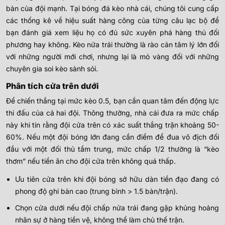
bàn của đội mạnh. Tại bóng đá kèo nhà cái, chúng tôi cung cấp
các thống kê về hiệu suất hàng công của từng câu lạc bộ để
bạn đánh giá xem liệu họ có đủ sức xuyên phá hàng thủ đối
phương hay không. Kèo nửa trái thường là rào cản tâm lý lớn đối
với những người mới chơi, nhưng lại là mỏ vàng đối với những
chuyên gia soi kèo sành sỏi.
Phân tích cửa trên dưới
Để chiến thắng tại mức kèo 0.5, bạn cần quan tâm đến động lực
thi đấu của cả hai đội. Thông thường, nhà cái đưa ra mức chấp
này khi tin rằng đội cửa trên có xác suất thắng trận khoảng 50-
60%. Nếu một đội bóng lớn đang cần điểm để đua vô địch đối
đầu với một đối thủ tầm trung, mức chấp 1/2 thường là “kèo
thơm” nếu tiền ăn cho đội cửa trên không quá thấp.
Ưu tiên cửa trên khi đội bóng sở hữu dàn tiền đạo đang có
phong độ ghi bàn cao (trung bình > 1.5 bàn/trận).
Chọn cửa dưới nếu đội chấp nửa trái đang gặp khủng hoảng
nhân sự ở hàng tiền vệ, không thể làm chủ thế trận.