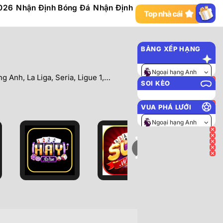
026
Nhận Định Bóng Đá
Nhận Định
BẢNG XẾP HẠNG
Ngoại hạng Anh
 Anh, La Liga, Seria, Ligue 1,…
SOI KÈO
VUA PHÁ LƯỚI
Ngoại hạng Anh
Theo Giải Đấu