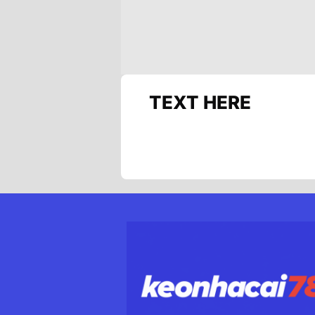
TEXT HERE