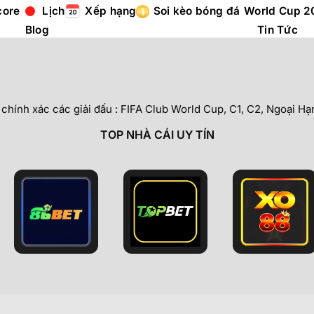
core
Lịch
Xếp hạng
Soi kèo bóng đá
World Cup 2
Blog
Tin Tức
hính xác các giải đấu : FIFA Club World Cup, C1, C2, Ngoại Hạng
TOP NHÀ CÁI UY TÍN
Trận Hot
Giải Đấu
Tỷ Lệ