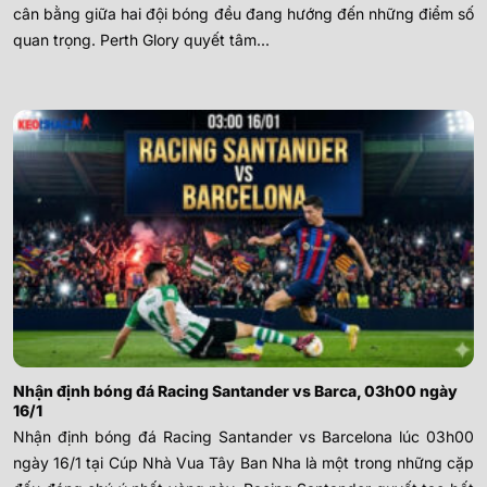
cân bằng giữa hai đội bóng đều đang hướng đến những điểm số
quan trọng. Perth Glory quyết tâm...
Nhận định bóng đá Racing Santander vs Barca, 03h00 ngày
16/1
Nhận định bóng đá Racing Santander vs Barcelona lúc 03h00
ngày 16/1 tại Cúp Nhà Vua Tây Ban Nha là một trong những cặp