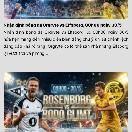
Nhận định bóng đá Orgryte vs Elfsborg, 00h00 ngày 30/5
Nhận định bóng đá Orgryte vs Elfsborg lúc 00h00 ngày 30/5
hứa hẹn mang đến nhiều diễn biến đáng chú ý khi sự chênh lệch
đẳng cấp khá rõ ràng. Orgryte có lợi thế sân nhà nhưng Elfsborg
lại vượt trội về phong...