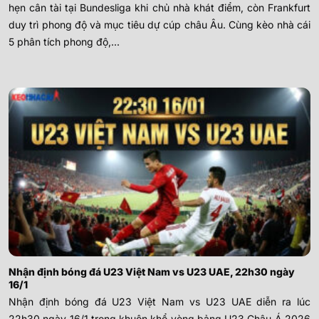
hẹn cân tài tại Bundesliga khi chủ nhà khát điểm, còn Frankfurt
duy trì phong độ và mục tiêu dự cúp châu Âu. Cùng kèo nhà cái
5 phân tích phong độ,...
Nhận định bóng đá U23 Việt Nam vs U23 UAE, 22h30 ngày
16/1
Nhận định bóng đá U23 Việt Nam vs U23 UAE diễn ra lúc
22h30 ngày 16/1 trong khuôn khổ vòng bảng U23 Châu Á 2026