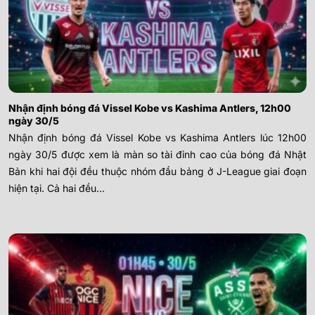
Nhận định bóng đá Vissel Kobe vs Kashima Antlers, 12h00
ngày 30/5
Nhận định bóng đá Vissel Kobe vs Kashima Antlers lúc 12h00
ngày 30/5 được xem là màn so tài đỉnh cao của bóng đá Nhật
Bản khi hai đội đều thuộc nhóm đầu bảng ở J-League giai đoạn
hiện tại. Cả hai đều...